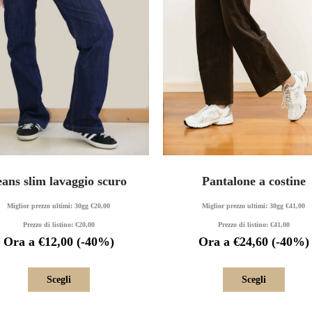
eans slim lavaggio scuro
Pantalone a costine
Miglior prezzo ultimi: 30gg
€
20,00
Miglior prezzo ultimi: 30gg
€
41,00
Prezzo di listino:
€
20,00
Prezzo di listino:
€
41,00
Ora a
€
12,00
(-40%)
Ora a
€
24,60
(-40%)
Scegli
Scegli