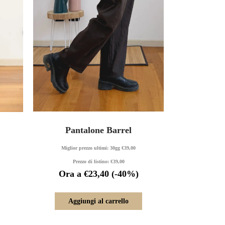
Pantalone Barrel
Miglior prezzo ultimi: 30gg
€
39,00
Prezzo di listino:
€
39,00
Ora a
€
23,40
(-40%)
Aggiungi al carrello