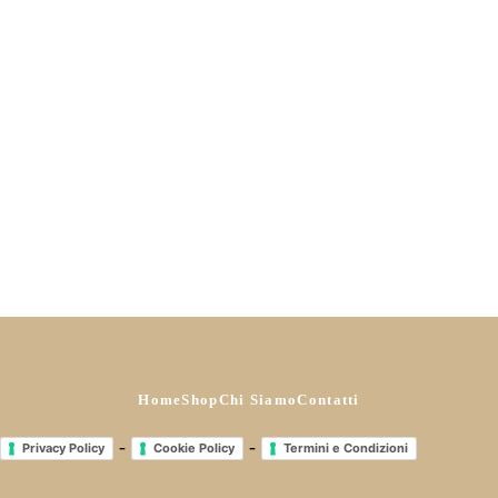
Pantalone cargo dritto
Miglior prezzo ultimi: 30gg
€
15,00
Prezzo di listino:
€
15,00
Ora a
€
9,00
(-40%)
Aggiungi al carrello
Home
Shop
Chi Siamo
Contatti
-
-
Privacy Policy
Cookie Policy
Termini e Condizioni