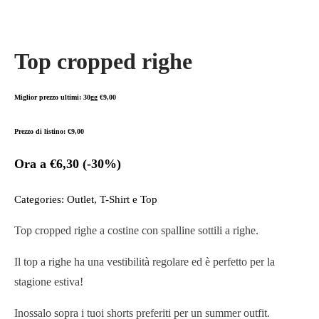
Top cropped righe
Miglior prezzo ultimi: 30gg
€
9,00
Prezzo di listino:
€
9,00
Ora a
€
6,30
(-30%)
Categories:
Outlet
,
T-Shirt e Top
Top cropped righe a costine con spalline sottili a righe.
Il top a righe ha una vestibilità regolare ed è perfetto per la
stagione estiva!
Inossalo sopra i tuoi shorts preferiti per un summer outfit.