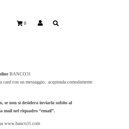
0
nline
BANCO31
a la card con un messaggio, acquistala comodamente
o, se non si desidera inviarla subito al
ria mail nel riquadro “email”.
o su www.banco31.com