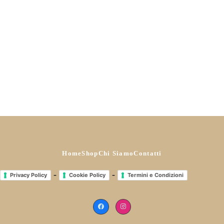
Pantalone a costine
Miglior prezzo ultimi: 30gg
€
41,00
Prezzo di listino:
€
41,00
Ora a
€
24,60
(-40%)
Scegli
Home
Shop
Chi Siamo
Contatti
-
-
Privacy Policy
Cookie Policy
Termini e Condizioni