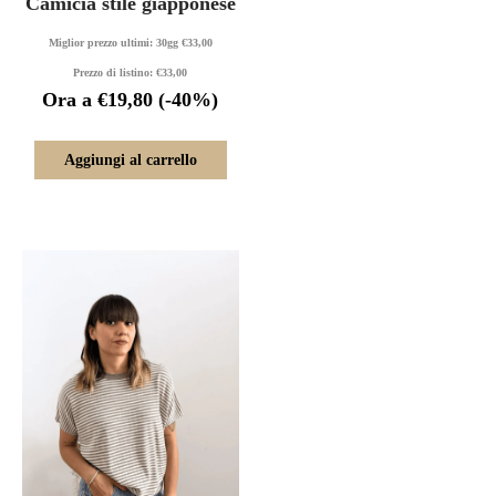
Camicia stile giapponese
Miglior prezzo ultimi: 30gg
€
33,00
Prezzo di listino:
€
33,00
Ora a
€
19,80
(-40%)
Aggiungi al carrello