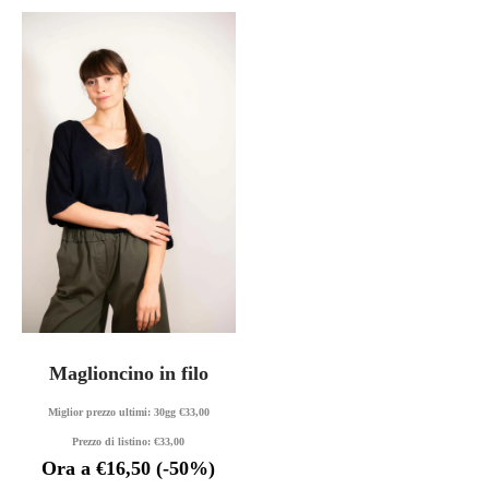
Maglioncino in filo
Miglior prezzo ultimi: 30gg
€
33,00
Prezzo di listino:
€
33,00
Ora a
€
16,50
(-50%)