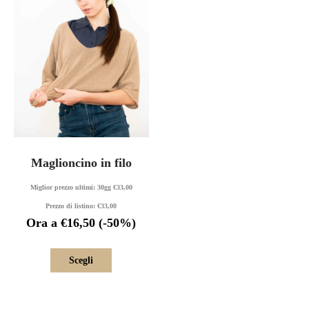
Maglioncino in filo
Miglior prezzo ultimi: 30gg
€
33,00
Prezzo di listino:
€
33,00
Ora a
€
16,50
(-50%)
Scegli