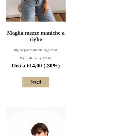
Maglia mezze maniche a
righe
Miglior prezzo ultimi: 30gg
€
20,00
Prezzo di listino:
€
20,00
Ora a
€
14,00
(-30%)
Scegli