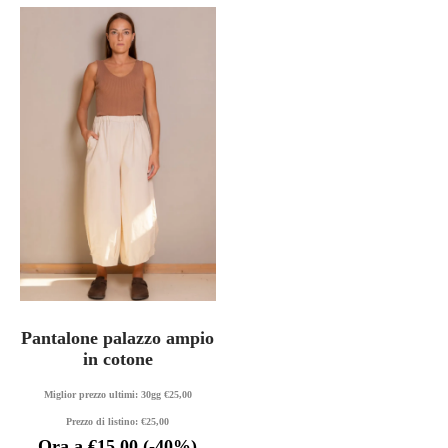
Pantalone palazzo ampio
in cotone
Miglior prezzo ultimi: 30gg
€
25,00
Prezzo di listino:
€
25,00
Ora a
€
15,00
(-40%)