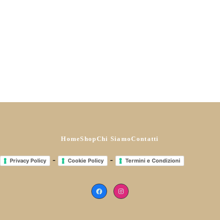
Jeans slim lavaggio scuro
Miglior prezzo ultimi: 30gg
€
20,00
Prezzo di listino:
€
20,00
Ora a
€
12,00
(-40%)
Scegli
Home
Shop
Chi Siamo
Contatti
-
-
Privacy Policy
Cookie Policy
Termini e Condizioni