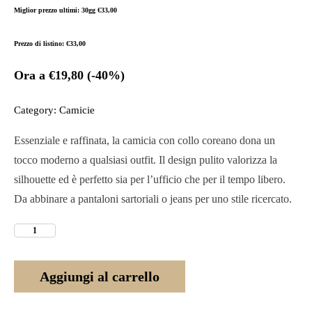
Miglior prezzo ultimi: 30gg
€
33,00
Prezzo di listino:
€
33,00
Ora a
€
19,80
(-40%)
Category:
Camicie
Essenziale e raffinata, la camicia con collo coreano dona un
tocco moderno a qualsiasi outfit. Il design pulito valorizza la
silhouette ed è perfetto sia per l’ufficio che per il tempo libero.
Da abbinare a pantaloni sartoriali o jeans per uno stile ricercato.
Aggiungi al carrello