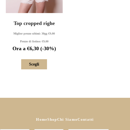
Top cropped righe
Miglior prezzo ultimi: 30gg
€
9,00
Prezzo di listino:
€
9,00
Ora a
€
6,30
(-30%)
Scegli
Home
Shop
Chi Siamo
Contatti